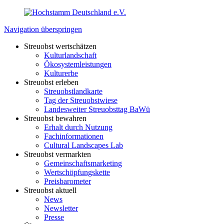
Navigation überspringen
Streuobst wertschätzen
Kulturlandschaft
Ökosystemleistungen
Kulturerbe
Streuobst erleben
Streuobstlandkarte
Tag der Streuobstwiese
Landesweiter Streuobsttag BaWü
Streuobst bewahren
Erhalt durch Nutzung
Fachinformationen
Cultural Landscapes Lab
Streuobst vermarkten
Gemeinschaftsmarketing
Wertschöpfungskette
Preisbarometer
Streuobst aktuell
News
Newsletter
Presse