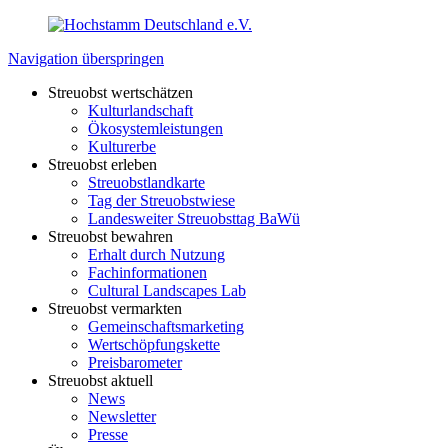
Navigation überspringen
Streuobst wertschätzen
Kulturlandschaft
Ökosystemleistungen
Kulturerbe
Streuobst erleben
Streuobstlandkarte
Tag der Streuobstwiese
Landesweiter Streuobsttag BaWü
Streuobst bewahren
Erhalt durch Nutzung
Fachinformationen
Cultural Landscapes Lab
Streuobst vermarkten
Gemeinschaftsmarketing
Wertschöpfungskette
Preisbarometer
Streuobst aktuell
News
Newsletter
Presse