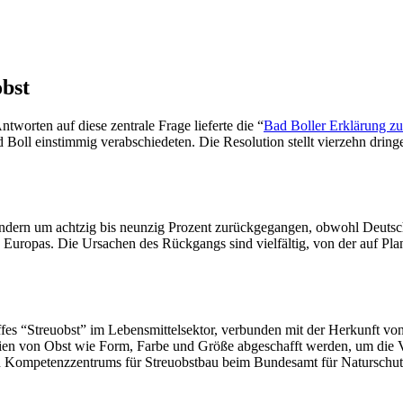
bst
worten auf diese zentrale Frage lieferte die “
Bad Boller Erklärung z
 Boll einstimmig verabschiedeten. Die Resolution stellt vierzehn drin
 Ländern um achtzig bis neunzig Prozent zurückgegangen, obwohl Deuts
de Europas. Die Ursachen des Rückgangs sind vielfältig, von der auf Pl
ffes “Streuobst” im Lebensmittelsektor, verbunden mit der Herkunft
rien von Obst wie Form, Farbe und Größe abgeschafft werden, um die 
len Kompetenzzentrums für Streuobstbau beim Bundesamt für Naturschut