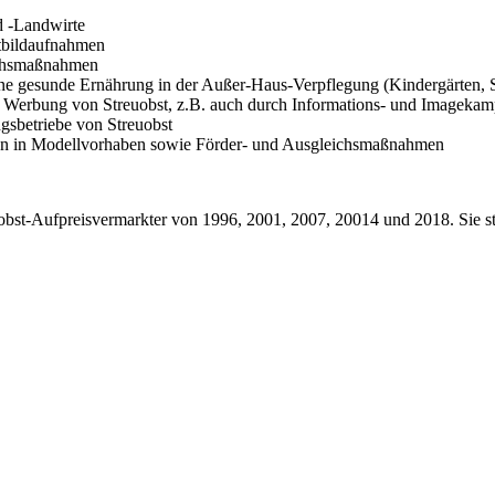
d -Landwirte
ftbildaufnahmen
ichsmaßnahmen
r eine gesunde Ernährung in der Außer-Haus-Verpflegung (Kindergärten,
 Werbung von Streuobst, z.B. auch durch Informations- und Imageka
ngsbetriebe von Streuobst
ten in Modellvorhaben sowie Förder- und Ausgleichsmaßnahmen
euobst-Aufpreisvermarkter von 1996, 2001, 2007, 20014 und 2018. Sie st