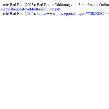
demie Bad Boll (2025):
Bad Boller Erklärung zum Streuobstbau Online
nabu-streuobst-bad-boll-resolution.pdf
demie Bad Boll (2025):
https://www.presseportal.de/pm/77382/608700