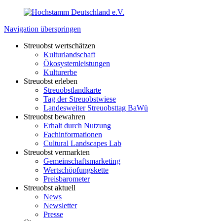
Navigation überspringen
Streuobst wertschätzen
Kulturlandschaft
Ökosystemleistungen
Kulturerbe
Streuobst erleben
Streuobstlandkarte
Tag der Streuobstwiese
Landesweiter Streuobsttag BaWü
Streuobst bewahren
Erhalt durch Nutzung
Fachinformationen
Cultural Landscapes Lab
Streuobst vermarkten
Gemeinschaftsmarketing
Wertschöpfungskette
Preisbarometer
Streuobst aktuell
News
Newsletter
Presse